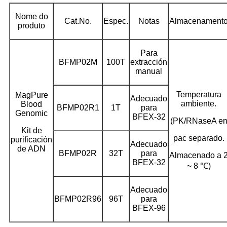
Nome do
Cat.No.
Espec.
Notas
Almacenament
produto
Para
BFMP02M
100T
extracción
manual
Temperatura
MagPure
Adecuado
ambiente.
Blood
BFMP02R1
1T
para
Genomic
BFEX-32
(PK/RNaseA e
Kit de
pac separado.
purificación
Adecuado
de ADN
BFMP02R
32T
para
Almacenado a 
BFEX-32
~ 8 ℃)
Adecuado
BFMP02R96
96T
para
BFEX-96